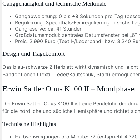
Ganggenauigkeit und technische Merkmale
Gangabweichung: 0 bis +8 Sekunden pro Tag (besser
Regulierung: Spechthals-Feinregulierung in sechs La
Gangreserve: ca. 41 Stunden
Großdatumsmodul: zentrales Datumsfenster bei „6“ m
Preis: 2.990 Euro (Textil-/Lederband) bzw. 3.240 Eu
Design und Tragekomfort
Das blau-schwarze Zifferblatt wirkt dynamisch und leicht
Bandoptionen (Textil, Leder/Kautschuk, Stahl) ermöglichen 
Erwin Sattler Opus K100 II – Mondphasen 
Die Erwin Sattler Opus K100 II ist eine Pendeluhr, die du
für die nördliche und südliche Hemisphäre und richtet si
Technische Highlights
Halbschwingungen pro Minute: 72 (entspricht 4.320