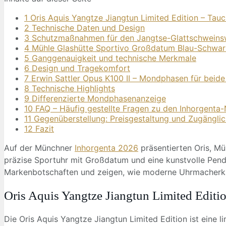
1 Oris Aquis Yangtze Jiangtun Limited Edition – Tau
2 Technische Daten und Design
3 Schutzmaßnahmen für den Jangtse-Glattschweins
4 Mühle Glashütte Sportivo Großdatum Blau-Schwarz 
5 Ganggenauigkeit und technische Merkmale
6 Design und Tragekomfort
7 Erwin Sattler Opus K100 II – Mondphasen für beid
8 Technische Highlights
9 Differenzierte Mondphasenanzeige
10 FAQ – Häufig gestellte Fragen zu den Inhorgenta
11 Gegenüberstellung: Preisgestaltung und Zugänglic
12 Fazit
Auf der Münchner
Inhorgenta 2026
präsentierten Oris, Mü
präzise Sportuhr mit Großdatum und eine kunstvolle Pende
Markenbotschaften und zeigen, wie moderne Uhrmacherkun
Oris Aquis Yangtze Jiangtun Limited Editi
Die Oris Aquis Yangtze Jiangtun Limited Edition ist eine l