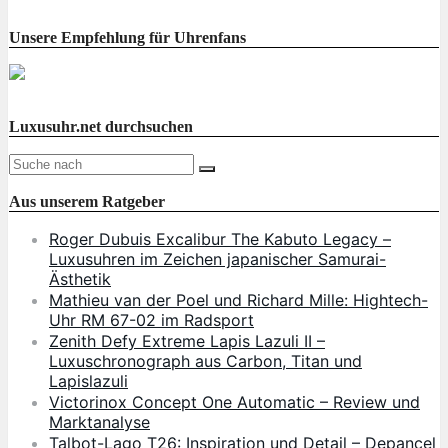
Unsere Empfehlung für Uhrenfans
Luxusuhr.net durchsuchen
Aus unserem Ratgeber
Roger Dubuis Excalibur The Kabuto Legacy –
Luxusuhren im Zeichen japanischer Samurai-
Ästhetik
Mathieu van der Poel und Richard Mille: Hightech-
Uhr RM 67-02 im Radsport
Zenith Defy Extreme Lapis Lazuli II –
Luxuschronograph aus Carbon, Titan und
Lapislazuli
Victorinox Concept One Automatic – Review und
Marktanalyse
Talbot-Lago T26: Inspiration und Detail – Depancel