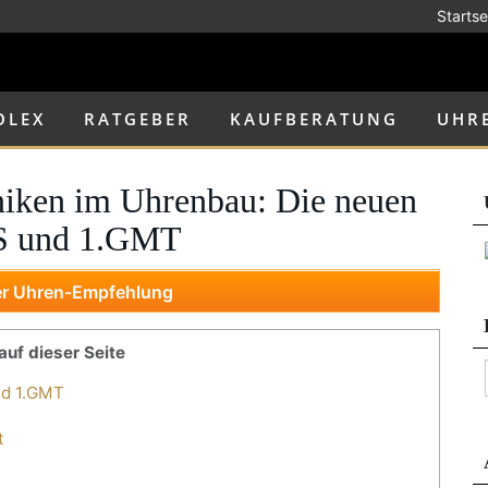
Startse
OLEX
RATGEBER
KAUFBERATUNG
UHR
niken im Uhrenbau: Die neuen
1.S und 1.GMT
er Uhren-Empfehlung
 auf dieser Seite
und 1.GMT
t