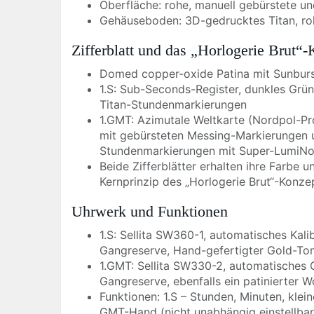
Oberfläche: rohe, manuell gebürstete un
Gehäuseboden: 3D-gedrucktes Titan, roh
Zifferblatt und das „Horlogerie Brut“
Domed copper-oxide Patina mit Sunbur
1.S: Sub-Seconds-Register, dunkles Grün
Titan-Stundenmarkierungen
1.GMT: Azimutale Weltkarte (Nordpol-Pr
mit gebürsteten Messing-Markierungen un
Stundenmarkierungen mit Super-LumiN
Beide Zifferblätter erhalten ihre Farbe 
Kernprinzip des „Horlogerie Brut“-Konze
Uhrwerk und Funktionen
1.S: Sellita SW360-1, automatisches Kal
Gangreserve, Hand-gefertigter Gold-To
1.GMT: Sellita SW330-2, automatisches
Gangreserve, ebenfalls ein patinierter 
Funktionen: 1.S – Stunden, Minuten, kle
GMT-Hand (nicht unabhängig einstellbar