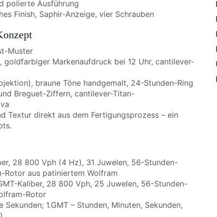
d polierte Ausführung
es Finish, Saphir-Anzeige, vier Schrauben
-Konzept
st-Muster
, goldfarbiger Markenaufdruck bei 12 Uhr, cantilever-
ojektion), braune Töne handgemalt, 24-Stunden-Ring
d Breguet-Ziffern, cantilever-Titan-
ova
und Textur direkt aus dem Fertigungsprozess – ein
pts.
iber, 28 800 Vph (4 Hz), 31 Juwelen, 56-Stunden-
n-Rotor aus patiniertem Wolfram
 GMT-Kaliber, 28 800 Vph, 25 Juwelen, 56-Stunden-
Wolfram-Rotor
ine Sekunden; 1.GMT – Stunden, Minuten, Sekunden,
)