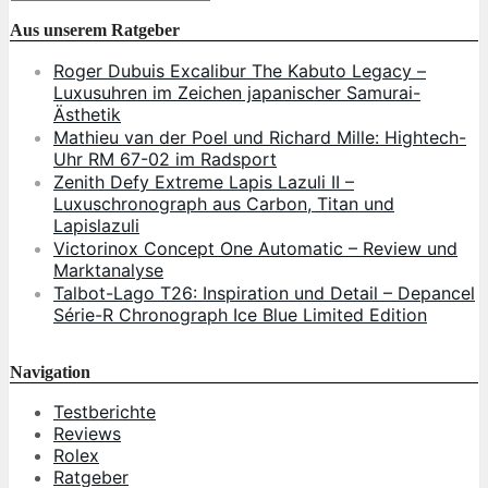
Aus unserem Ratgeber
Roger Dubuis Excalibur The Kabuto Legacy –
Luxusuhren im Zeichen japanischer Samurai-
Ästhetik
Mathieu van der Poel und Richard Mille: Hightech-
Uhr RM 67-02 im Radsport
Zenith Defy Extreme Lapis Lazuli II –
Luxuschronograph aus Carbon, Titan und
Lapislazuli
Victorinox Concept One Automatic – Review und
Marktanalyse
Talbot-Lago T26: Inspiration und Detail – Depancel
Série-R Chronograph Ice Blue Limited Edition
Navigation
Testberichte
Reviews
Rolex
Ratgeber